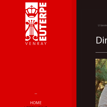
U bevind
Di
HOME