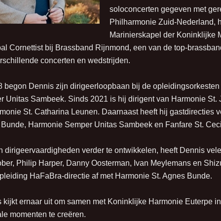
soloconcerten gegeven met ge
Philharmonie Zuid-Nederland, h
Marinierskapel der Koninklijke 
pal Cornettist bij Brassband Rijnmond, een van de top-brassba
rschillende concerten en wedstrijden.
8 begon Dennis zijn dirigeerloopbaan bij de opleidingsorkesten
 Unitas Sambeek. Sinds 2021 is hij dirigent van Harmonie St. J
rmonie St. Catharina Leunen. Daarnaast heeft hij gastdirecties 
Bunde, Harmonie Semper Unitas Sambeek en Fanfare St. Cecil
n dirigeervaardigheden verder te ontwikkelen, heeft Dennis vel
ber, Philip Harper, Danny Oosterman, Ivan Meylemans en Shizu
pleiding HaFaBra-directie af met Harmonie St. Agnes Bunde.
 kijkt ernaar uit om samen met Koninklijke Harmonie Euterpe i
le momenten te creëren.