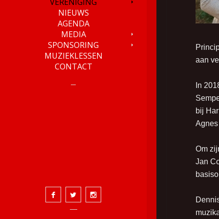
VERENIGING
NIEUWS
AGENDA
MEDIA
SPONSORING
Princi
MUZIEKLESSEN
aan ve
CONTACT
In 201
Semper
bij Ha
Agnes 
Om zij
Jan Co
basiso
Dennis
muzika