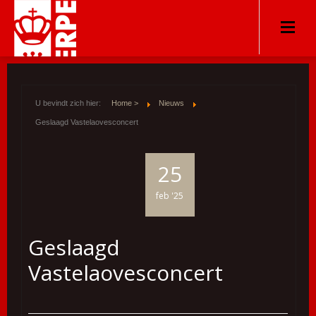
U bevindt zich hier:
Home >
Nieuws
Geslaagd Vastelaovesconcert
25
feb '25
Geslaagd
Vastelaovesconcert