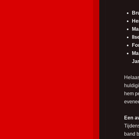
Br
Hen
Mar
Ils
Fon
Ma
Jan
Helaas
huldig
hem pe
evenee
Een a
Tijden
band b