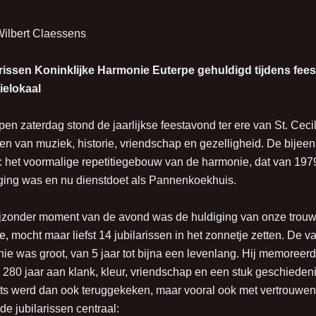
Wilbert Claessens
rissen Koninklijke Harmonie Euterpe gehuldigd tijdens feest
tielokaal
pen zaterdag stond de jaarlijkse feestavond ter ere van St. Ceci
ken van muziek, historie, vriendschap en gezelligheid. De bijee
e: het voormalige repetitiegebouw van de harmonie, dat van 197
ging was en nu dienstdoet als Pannenkoekhuis.
jzonder moment van de avond was de huldiging van onze trouwe
, mocht maar liefst 14 jubilarissen in het zonnetje zetten. De var
ie was groot, van 5 jaar tot bijna een levenlang. Hij memoreerd
280 jaar aan klank, kleur, vriendschap en een stuk geschiede
ots werd dan ook teruggekeken, maar vooral ook met vertrouwen 
de jubilarissen centraal: