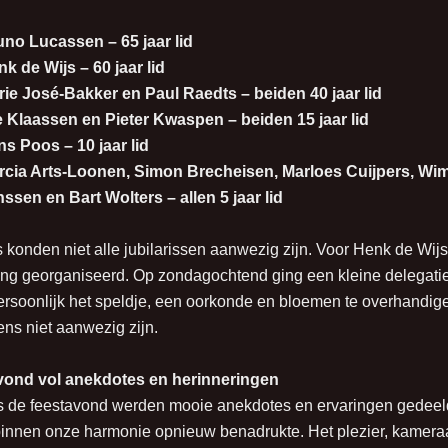
uno Lucassen – 65 jaar lid
k de Wijs – 60 jaar lid
ie José-Bakker en Paul Raedts – beiden 40 jaar lid
e Klaassen en Pieter Kwaspen – beiden 15 jaar lid
s Poos – 10 jaar lid
rcia Arts-Loonen, Simon Brecheisen, Marloes Cuijpers, Wim
ssen en Bart Wolters – allen 5 jaar lid
 konden niet alle jubilarissen aanwezig zijn. Voor Henk de Wijs, 
ing georganiseerd. Op zondagochtend ging een kleine delegati
rsoonlijk het speldje, een oorkonde en bloemen te overhandigen
ns niet aanwezig zijn.
vond vol anekdotes en herinneringen
s de feestavond werden mooie anekdotes en ervaringen gedeeld
innen onze harmonie opnieuw benadrukte. Het plezier, kameraa