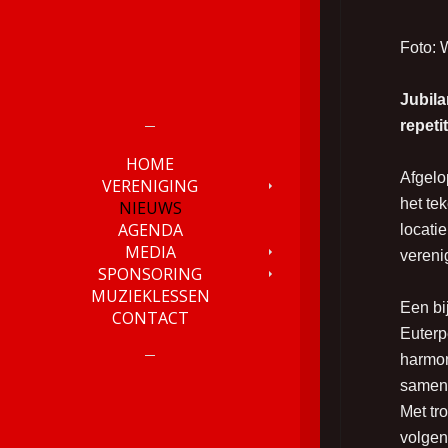
Foto: 
Jubila
repeti
HOME
Afgelo
VERENIGING
het te
NIEUWS
AGENDA
locati
MEDIA
vereni
SPONSORING
MUZIEKLESSEN
Een bi
CONTACT
Euterpe
harmon
samen 
Met tr
volgen