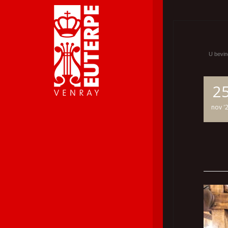
U bevind
2
nov '