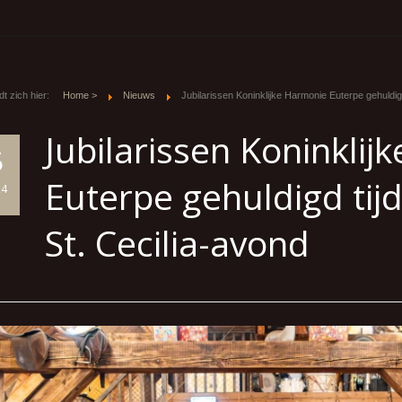
t zich hier:
Home >
Nieuws
Jubilarissen Koninklijke Harmonie Euterpe gehuldigd
Jubilarissen Koninkli
5
Euterpe gehuldigd tijd
24
St. Cecilia-avond