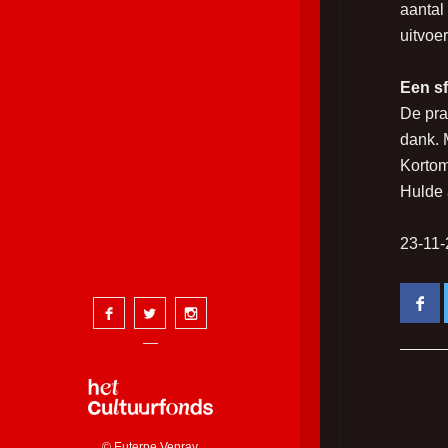
aantal
uitvoer
Een sf
De pra
dank. 
Kortom
Hulde 
23-11
© Euterpe Venray